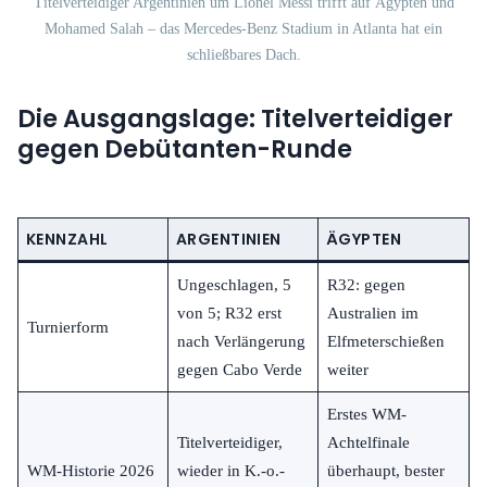
Titelverteidiger Argentinien um Lionel Messi trifft auf Ägypten und
Mohamed Salah – das Mercedes-Benz Stadium in Atlanta hat ein
schließbares Dach.
Die Ausgangslage: Titelverteidiger
gegen Debütanten-Runde
KENNZAHL
ARGENTINIEN
ÄGYPTEN
Ungeschlagen, 5
R32: gegen
von 5; R32 erst
Australien im
Turnierform
nach Verlängerung
Elfmeterschießen
gegen Cabo Verde
weiter
Erstes WM-
Titelverteidiger,
Achtelfinale
WM-Historie 2026
wieder in K.-o.-
überhaupt, bester