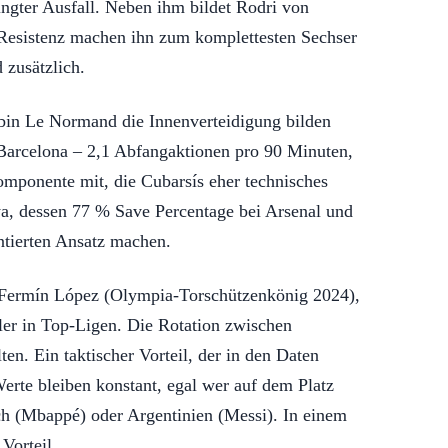
ingter Ausfall. Neben ihm bildet Rodri von
-Resistenz machen ihn zum komplettesten Sechser
 zusätzlich.
bin Le Normand die Innenverteidigung bilden
i Barcelona – 2,1 Abfangaktionen pro 90 Minuten,
omponente mit, die Cubarsís eher technisches
a, dessen 77 % Save Percentage bei Arsenal und
ntierten Ansatz machen.
wie Fermín López (Olympia-Torschützenkönig 2024),
ler in Top-Ligen. Die Rotation zwischen
n. Ein taktischer Vorteil, der in den Daten
erte bleiben konstant, egal wer auf dem Platz
ich (Mbappé) oder Argentinien (Messi). In einem
Vorteil.