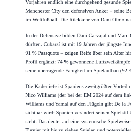
Vorjahren endlich eine durchgehend gesunde Spiel
Manchester City den defensiven Anker – seine Ba
im Weltfußball. Die Rückkehr von Dani Olmo nach 
In der Defensive bilden Dani Carvajal und Marc
dürften. Cubarsí ist mit 19 Jahren der jüngste I
91 % Passquote – zeigen Reife über sein Alter h
Profil ergänzt: 74 % gewonnene Luftzweikämpfe 
seine überragende Fähigkeit im Spielaufbau (92 %
Die Kadertiefe ist Spaniens zweitgrößter Vorteil
Nico Williams (der bei der EM 2024 auf dem link
Williams und Yamal auf den Flügeln gibt De la Fu
sichtbar wird: Spanien verändert seinen Spielsti
steht. Das deutet auf eine systemische Spielweis
Turnier mit bis zu sieben Spielen und potenzielle