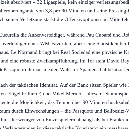
zeit absolviert – 32 Ligaspiele, kein einziger verletzungsbed
lleroberungsrate von 3,8 pro 90 Minuten und seine Pressing
seiner Verletzung stärkt die Offensivoptionen im Mittelfeld
 Cucurella die Außenverteidiger, während Pau Cubarsí und Ro
nnenverteidiger eines WM-Favoriten, aber seine Statistiken be
inaus. Le Normand bringt bei Real Sociedad eine physische K
und eine robuste Zweikampfführung. Im Tor steht David Ray
 Passquote) ihn zur idealen Wahl für Spaniens ballbesitzorie
 nach der taktischen Identität. Auf der Bank sitzen Spieler 
en Flügel brillierte) und Mikel Merino – allesamt Stammspie
ente die Möglichkeit, das Tempo über 90 Minuten hochzuhalte
l kaum durch Einwechslungen – die Passquote und Ballbesitz-W
e hin, die weniger von Einzelspielern abhängt als bei Frankre
n Verlängerungen ist diese taktische Konsistenz ein messbarer 