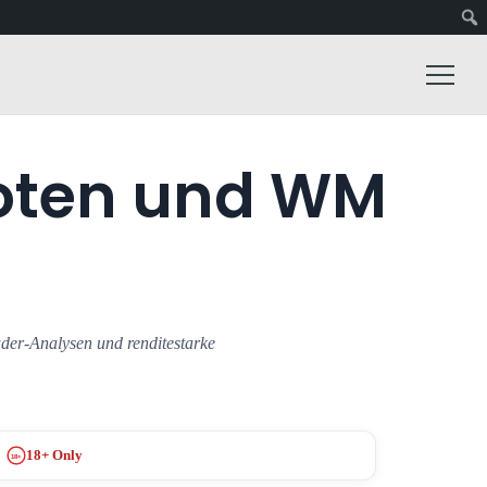
uoten und WM
er-Analysen und renditestarke
18+ Only
18+