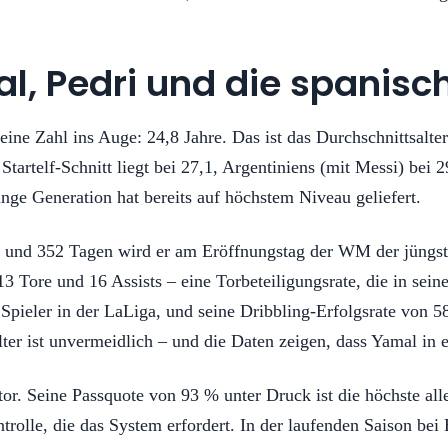
, Pedri und die spanisc
ine Zahl ins Auge: 24,8 Jahre. Das ist das Durchschnittsalter
tartelf-Schnitt liegt bei 27,1, Argentiniens (mit Messi) bei 
unge Generation hat bereits auf höchstem Niveau geliefert.
 und 352 Tagen wird er am Eröffnungstag der WM der jüngste
 Tore und 16 Assists – eine Torbeteiligungsrate, die in seine
 Spieler in der LaLiga, und seine Dribbling-Erfolgsrate von 58
lter ist unvermeidlich – und die Daten zeigen, dass Yamal in 
otor. Seine Passquote von 93 % unter Druck ist die höchste al
trolle, die das System erfordert. In der laufenden Saison bei