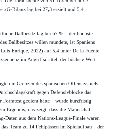
. Die Torausbeute von 31 Toren bei nur 3
e xG-Bilanz lag bei 27,3 erzielt und 5,4
tliche Ballbesitz lag bei 67 % – der höchste
es Ballbesitzes willen mündete, ist Spaniens
r Luis Enrique, 2022) auf 5,4 unter De la Fuente –
tzsequenz im Angriffsdrittel, der höchste Wert
igte die Grenzen des spanischen Offensivspiels
 Durchschlagskraft gegen Defensivblöcke das
 Formtest gedient hätte – wurde kurzfristig
ein Ergebnis, das zeigt, dass die Mannschaft
sing-Daten aus dem Nations-League-Finale waren
g das Team zu 14 Fehlpässen im Spielaufbau – der