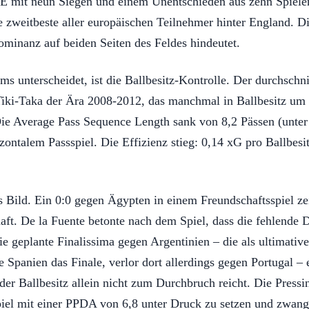
 mit neun Siegen und einem Unentschieden aus zehn Spielen
 zweitbeste aller europäischen Teilnehmer hinter England. Di
ominanz auf beiden Seiten des Feldes hindeutet.
 unterscheidet, ist die Ballbesitz-Kontrolle. Der durchschnit
iki-Taka der Ära 2008-2012, das manchmal in Ballbesitz um d
r. Die Average Pass Sequence Length sank von 8,2 Pässen (unte
zontalem Passspiel. Die Effizienz stieg: 0,14 xG pro Ballbesi
s Bild. Ein 0:0 gegen Ägypten in einem Freundschaftsspiel ze
aft. De la Fuente betonte nach dem Spiel, dass die fehlende
eplante Finalissima gegen Argentinien – die als ultimativer
 Spanien das Finale, verlor dort allerdings gegen Portugal – 
der Ballbesitz allein nicht zum Durchbruch reicht. Die Pres
uspiel mit einer PPDA von 6,8 unter Druck zu setzen und zwan